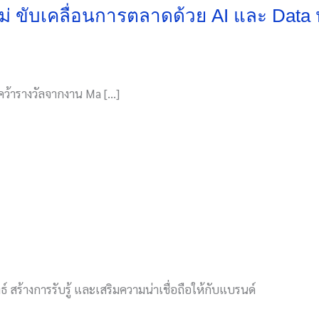
์ใหม่ ขับเคลื่อนการตลาดด้วย AI และ Dat
งคว้ารางวัลจากงาน Ma […]
์ สร้างการรับรู้ และเสริมความน่าเชื่อถือให้กับแบรนด์