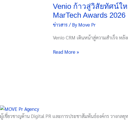
สู่
Venio ก้าวสู่วิสัยทัศน
วิสัย
MarTech Awards 2026
ทัศน์
ข่าวสาร
/ By
Move Pr
ใหม่
ขับ
Venio CRM เดินหน้าสู่ความสำเร็จ หลั
เคลื่อน
การ
Read More »
ตลาด
ด้วย
AI
และ
Data
หลังค
ว้า
รางวัล
จาก
ผู้เชี่ยวชาญด้าน Digital PR และการประชาสัมพันธ์องค์กร วางกลยุทธ
งาน
MarTech