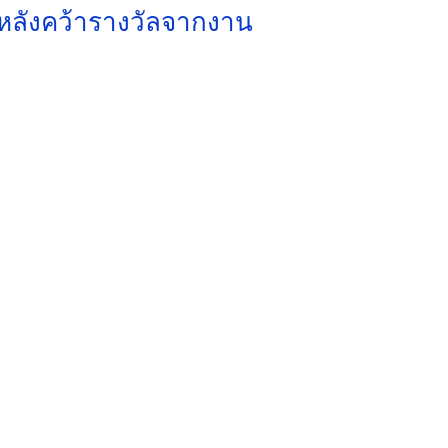
a หลังคว้ารางวัลจากงาน