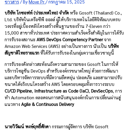
ข่าวสาร
/ By
Move Pr
/
กรกฎาคม 15, 2025
บริษัท โกซอฟท์ (ประเทศไทย) จำกัด
หรือ Gosoft (Thailand) Co.,
Ltd. บริษัทในเครือซีพี ออลล์ ผู้ให้บริการเทคโนโลยีดิจิทัลแบบครบ
วงจรที่อยู่เบื้องหลังโครงสร้างพื้นฐานของร้าน 7-Eleven กว่า
15,000 สาขาทั่วประเทศ ประกาศความสำเร็จครั้งสำคัญในการได้รับ
การรับรองสถานะ
AWS DevOps Competency Partner
จาก
Amazon Web Services (AWS) อย่างเป็นทางการ นับเป็น
บริษัท
สัญชาติไทยรายแรก
ที่ได้รับการรับรองในกลุ่มความเชี่ยวชาญนี้
การรับรองดังกล่าวสะท้อนถึงความสามารถของ Gosoft ในการให้
บริการโซลูชัน DevOps สำหรับองค์กรขนาดใหญ่ ด้วยการพัฒนา
และบริหารจัดการระบบที่มีความยืดหยุ่น ปลอดภัย และสามารถปรับ
ขนาดได้จริงบนโครงสร้าง AWS โดยครอบคลุมทั้งการวางระบบ
CI/CD Pipeline
,
Infrastructure as Code (IaC)
,
DevSecOps
, การ
ทำ Automation ตลอดจนการสนับสนุนองค์กรในการเปลี่ยนผ่านสู่
แนวทาง
Agile & Continuous Delivery
นายวิวัฒน์ พงษ์ฤทธิ์ศักด
า กรรมการผู้จัดการ บริษัท Gosoft