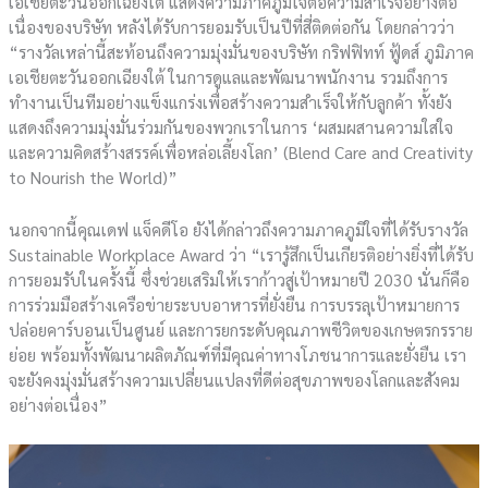
เอเชียตะวันออกเฉียงใต้ แสดงความภาคภูมิใจต่อความสำเร็จอย่างต่อ
เนื่องของบริษัท หลังได้รับการยอมรับเป็นปีที่สี่ติดต่อกัน โดยกล่าวว่า
“รางวัลเหล่านี้สะท้อนถึงความมุ่งมั่นของบริษัท กริฟฟิทท์ ฟู้ดส์ ภูมิภาค
เอเชียตะวันออกเฉียงใต้ ในการดูแลและพัฒนาพนักงาน รวมถึงการ
ทำงานเป็นทีมอย่างแข็งแกร่งเพื่อสร้างความสำเร็จให้กับลูกค้า ทั้งยัง
แสดงถึงความมุ่งมั่นร่วมกันของพวกเราในการ ‘ผสมผสานความใส่ใจ
และความคิดสร้างสรรค์เพื่อหล่อเลี้ยงโลก’ (Blend Care and Creativity
to Nourish the World)”
นอกจากนี้คุณเดฟ แจ็คดีโอ ยังได้กล่าวถึงความภาคภูมิใจที่ได้รับรางวัล
Sustainable Workplace Award ว่า “เรารู้สึกเป็นเกียรติอย่างยิ่งที่ได้รับ
การยอมรับในครั้งนี้ ซึ่งช่วยเสริมให้เราก้าวสู่เป้าหมายปี 2030 นั่นก็คือ
การร่วมมือสร้างเครือข่ายระบบอาหารที่ยั่งยืน การบรรลุเป้าหมายการ
ปล่อยคาร์บอนเป็นศูนย์ และการยกระดับคุณภาพชีวิตของเกษตรกรราย
ย่อย พร้อมทั้งพัฒนาผลิตภัณฑ์ที่มีคุณค่าทางโภชนาการและยั่งยืน เรา
จะยังคงมุ่งมั่นสร้างความเปลี่ยนแปลงที่ดีต่อสุขภาพของโลกและสังคม
อย่างต่อเนื่อง”