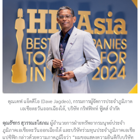
คุณเดฟ แจ็คดีโอ (Dave Jagdeo), กรรมการผู้จัดการประจำภูมิภาค
เอเชียตะวันออกเฉียงใต้, บริษัท กริฟฟิทท์ ฟู้ดส์ จำกัด
คุณธัชกร สุวรรณะโสภณ
ผู้อำนวยการฝ่ายทรัพยากรมนุษย์ประจำ
ภูมิภาคเอเชียตะวันออกเฉียงใต้ และบริษัทร่วมทุนประจำภูมิภาคเอเชีย
แปซิฟิก กล่าวด้วยความภาคภูมิใจว่า “ผมขอแสดงความยินดีกับบริษัท