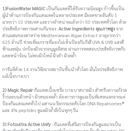
1)FusionWater MAGIC
เป็นกันแดดที่ได้รับความนิยมสูง ก้าวขึ้นเป็น
ผู้นำด้านการป้องกันแสงแดดในหลายประเทศ มียอดขายอันดับ 1
มากกว่า 10 ประเทศ และวางจำหน่ายแล้วกว่า 50 ประเทศทั่วโลก ด้วย
ประสิทธิภาพการผสานกันของ
Active Ingredients คุณภาพสูง
จาก
ส่วนผสมของสาหร่าย Mediterranean Algae Extract อายุมากกว่า
625 ล้านปี ช่วยเพิ่มเกราะที่มองไม่เห็นป้องกันรังสี UVA & UVB แสงสี
ฟ้าและฝุ่น ปกป้องผิวจากอนุมูลอิสระ ผ่านการทดสอบประสิทธิภาพกับ
แดดหน้าร้อน ไม่พบผิวไหม้ ผิวดำ ผิวคล้ำ
การันตีด้วย 14 งานวิจัยจากสถาบันชั้นนำทั่วโลก มั่นใจประสิทธิภาพ
แม้เนื้อบางเบา
2) Magic Repair
กันแดดเนื้อเซรั่ม บางเบาสบายผิว สำหรับความกังวล
ริ้วรอยบนผิวหน้า ผิวหมองคล้ำ ต้องการการดูแลเป็นพิเศษนอกจากแค่
ป้องกันแสงแดดทั่วไป ผสานนวัตกรรมระดับโลก DNA Repairsomes®️
และ 4% peptides ดูแลผิวล้ำลึกในทุกๆวัน
3) Fotoultra Active Unify
: กันแดดที่เสริมการป้องกันดูแลมากเป็น
พิเศษสำหรับปัญหาฝ้า กระ และผิวไวต่อแสงแดดเป็นพิเศษ ผสาน DP-