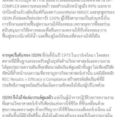
COMPLEX ลดความหมองคล้ำ รอยดำบนผิวหน้าสูงถึง 99% นอกจาก
ปกป้องผิวแล้ว ผลิตภัณฑ์กันแดด FusionWater MAGIC และทุกสูตรของ
ISDIN ยังปลอดภัยต่อปะการัง 100% ผู้ใช้จึงสามารถเป็นส่วนหนึ่งใน
การรักษาและช่วยฟื้นฟูความงามใต้ท้องทะเล เพราะทุกการซื้อจะร่วม
สนับสนุนการวิจัยทางทะเลเพื่อคืนความงดงามให้กับท้องทะเล การ
ฟื้นฟูระบบนิเวศใต้น้ำ และฟื้นฟูโลกใต้ทะเลที่สวยงามให้ยั่งยืน
จากจุดเริ่มต้นของ ISDIN
ที่ก่อตั้งในปี 1975 ในบาร์เซโลนา โดยสอง
สหายที่มีพื้นฐานครอบครัวอยู่ในธุรกิจด้านวิทยาศาสตร์และความงาม
ได้จุดประกายความฝันที่จะพัฒนาผลิตภัณฑ์ดูแลผิวขั้นสูง ไม่เพียงมีวิสัย
ทัศน์ที่ล้ำหน้าบนความเชี่ยวชาญทางวิทยาศาสตร์เท่านั้น แต่ยังยึดหลัก
REC: Results = Efficacy x Compliance สร้างสรรค์ผลิตภัณฑ์ที่มี
ประสิทธิภาพสูงพร้อมกับเติมเต็มความพึงพอใจให้แก่ผู้บริโภคด้วย
ISDIN จึงไม่ใช่แค่แบรนด์ดูแลผิว
แต่เป็นผู้นำการปฏิวัติวงการความงาม
ที่ผสานวิทยาศาสตร์เข้ากับศิลปะแห่งการใช้ชีวิต ที่ขับเคลื่อนด้วย
สุขภาพและความสุข ด้วยปรัชญาการใช้ชีวิตแบบเมดิเตอร์เรเนียน แม้
อายุยืนขึ้นก็มีผิวที่ดูดีขึ้น มั่นใจในผิวของตัวเอง ยอมรับในความงามใน