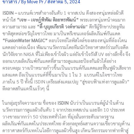
ข่าวสาร
/ By
Move Pr
/
สิงหาคม 5, 2024
ISDIN –
แบรนด์เวชสำอางอันดับ 1 จากสเปน ดึงสองหนุ่มหล่อผิวดี
หน้าใส
“เจษ – เจษฎ์พิพัฒ ติละพรพัฒน์”
พระเอกหนุ่มหน้าคมมาก
ความสามารถ และ
“ตี๋-บุญยเกียรติ วงค์ษาแจ่ม
” ดีกรีผู้รักษาประตูทีม
ชาติสุดหล่อขวัญใจชาวไทย มาเป็นพรีเซนเตอร์ผลิตภัณฑ์กันแดด
“FusionWater MAGIC”
ตอบโจทย์ไลฟ์สไตล์ของสองหนุ่มที่ต้องโดน
แดดอย่างต่อเนื่อง พัฒนานวัตกรรมโดยทีมนักวิทยาศาสตร์ร่วมกับอดีต
นักวิจัยจาก NASA ที่ไม่เพียงเข้าใจผิว แต่ยังเข้าใจรังสี UV อย่างลึกซึ้ง จึง
ออกแบบผลิตภัณฑ์กันแดดที่สามารถดูแลและป้องกันผิวได้อย่าง
ครอบคลุม วางเป้าหมายก้าวขึ้นเป็นแบรนด์กันแดดและฟื้นฟูผิวเสียจาก
แสงแดด ถือเป็นแบรนด์ที่ขึ้นมาเป็น 1 ใน 3 แบรนด์ในใจชาวไทย
ภายใน 5 ปี ทั้งนี้ ISDIN เตรียมส่งแคมเปญ “สู่ขอบฟ้าแห่งการดูแลผิว”
ตีตลาดสกินแคร์ในเร็วๆ นี้
ในกลุ่มธุรกิจความงาม ชื่อของ
ISDIN
นับว่าเป็นแบรนด์ผู้นำในด้าน
นวัตกรรมการดูแลผิวอันดับ 1 จากประเทศสเปน และอีก 10 ประเทศ
วางขายมากกว่า 50 ประเทศทั่วโลก ที่มุ่งมั่นยกระดับมาตรฐาน
ผลิตภัณฑ์กันแดดในประเทศไทย ด้วยกลยุทธ์ผสานความเชี่ยวชาญด้าน
ดาราศาสตร์กับเทคโนโลยีการดูแลผิวขั้นสูง เกิดนวัตกรรมจากฟากฟ้าสู่