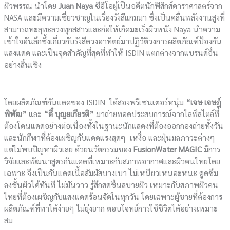
ผิวพรรณ นำโดย
Juan Naya
ซีอีโอผู้เป็นอดีตนักฟิสิกส์ดาราศาสตร์จาก
NASA และมีความเชี่ยวชาญในเรื่องรังสีแกมมา ซึ่งเป็นคลื่นพลังงานสูงที่
สามารถทะลุทะลวงทุกสสารและก่อให้เกิดมะเร็งผิวหนัง Naya นำความ
เข้าใจอันลึกซึ้งเกี่ยวกับรังสีดวงอาทิตย์มาปฏิวัติวงการผลิตภัณฑ์ป้องกัน
แสงแดด และเป็นจุดสำคัญที่สุดที่ทำให้ ISDIN แตกต่างจากแบรนด์อื่น
อย่างสิ้นเชิง
โดยผลิตภัณฑ์กันแดดของ ISDIN ได้สองพรีเซนเตอร์หนุ่ม
“เจษ เจษฎ์
พิพัฒ”
และ
“ตี๋ บุญยเกียรติ”
มาถ่ายทอดประสบการณ์จากไลฟ์สไตล์ที่
ต้องโดนแดดอย่างต่อเนื่องทั้งในฐานะนักแสดงที่ต้องออกกองถ่ายทั้งวัน
และนักกีฬาที่ต้องเผชิญกับแดดแรงสุดๆ เหงื่อ และฝุ่นมลภาวะต่างๆ
แต่ไม่พบปัญหาผิวเลย ด้วยนวัตกรรมของ
FusionWater MAGIC
มีการ
วิจัยและพัฒนาสูตรกันแดดที่เหมาะกับสภาพอากาศและผิวคนไทยโดย
เฉพาะ จึงเป็นกันแดดเนื้อสัมผัสบางเบา ไม่เหนียวเหนอะหนะ ดูดซึม
ลงชั้นผิวได้ทันที ไม่มันวาว รู้สึกสดชื่นสบายผิว เหมาะกับสภาพผิวคน
ไทยที่ต้องเผชิญกับแสงแดดร้อนจัดในทุกวัน โดยเฉพาะผู้ชายที่ต้องการ
ผลิตภัณฑ์ที่ทาได้ง่ายๆ ไม่ยุ่งยาก ตอบโจทย์การใช้ชีวิตได้อย่างเหมาะ
สม