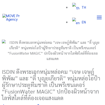
Skip
TH
to
content
EN
ISDIN ดึงพระเอกหนุ่มหล่อคม “เจษ เจษฎ์
พิพัฒ” และ “ตี๋ บุญยเกียรติ” หนุ่มหล่อโอป้า
ผู้รักษาประตูทีมชาติ เป็นพรีเซนเตอร์
“FusionWater MAGIC” ปกป้องผิวหน้าจาก
ไลฟ์สไตล์ที่ต้องเจอแสงแดด