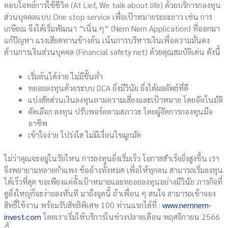
ตอบโจทย์การใช้ชีวิต (At Lief, We talk about life) ด้วยบริการกองทุน
ส่วนบุคคลแบบ One stop service เพื่อเป้าหมายระยะยาว เช่น การ
เกษียณ จึงได้เริ่มพัฒนา “เนิ่น ๆ” (Nern Nern Application) ที่ออกมา
แก้ปัญหา แรงเสียดทานข้างต้น เน้นการบริหารเงินเพื่อความมั่นคง
ด้านการเงินส่วนบุคคล (Financial safety net) ด้วยคุณสมบัติเด่น ดังนี้
เริ่มต้นได้ง่าย ไม่มีขั้นต่ำ
ทยอยลงทุนด้วยระบบ DCA ยิ่งมีวินัย ยิ่งได้ผลลัพธ์ที่ดี
แบ่งสัดส่วนเงินลงทุนตามความเสี่ยงและเป้าหมาย โดยอัตโนมัติ
คัดเลือก ลงทุน ปรับพอร์ตตามสภาวะ โดยผู้จัดการกองทุนมือ
อาชีพ
เข้าใจง่าย โปร่งใส ไม่มีเงื่อนไขผูกมัด
ไม่ว่าคุณจะอยู่ในวัยไหน การลงทุนยิ่งเริ่มเร็ว โอกาสสำเร็จยิ่งสูงขึ้น เรา
จึงพยายามทลายกำแพง ข้ออ้างทั้งหมด เพื่อให้ทุกคน สามารถเริ่มลงทุน
ได้เร็วที่สุด ขอเพียงแค่ตั้งเป้าหมายและทยอยลงทุนอย่างมีวินัย ภารกิจที่
ดูยิ่งใหญ่ก็จะง่ายลงทันที มาถึงจุดนี้ ถ้าเพื่อน ๆ สนใจ สามารถเข้าจอง
สิทธิ์ใช้งาน พร้อมรับสิทธิพิเศษ 100 ท่านแรกได้ที่ :
www.nernnern-
invest.com
โดยเราเริ่มให้บริการในช่วงปลายเดือน พฤศจิกายน 2566