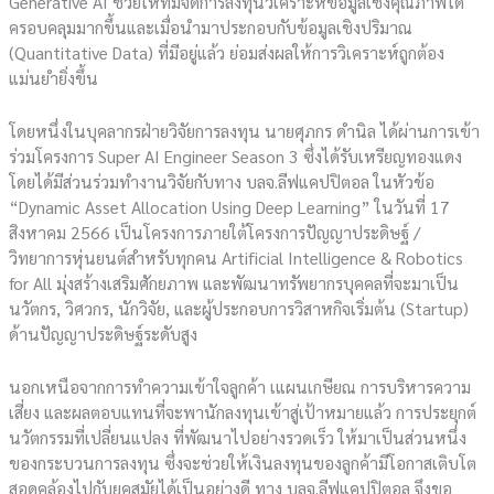
Generative AI ช่วยให้ทีมจัดการลงทุนวิเคราะห์ข้อมูลเชิงคุณภาพได้
ครอบคลุมมากขึ้นและเมื่อนำมาประกอบกับข้อมูลเชิงปริมาณ
(Quantitative Data) ที่มีอยู่แล้ว ย่อมส่งผลให้การวิเคราะห์ถูกต้อง
แม่นยำยิ่งขึ้น
โดยหนึ่งในบุคลากรฝ่ายวิจัยการลงทุน นายศุภกร ดำนิล ได้ผ่านการเข้า
ร่วมโครงการ Super AI Engineer Season 3 ซึ่งได้รับเหรียญทองแดง
โดยได้มีส่วนร่วมทำงานวิจัยกับทาง บลจ.ลีฟแคปปิตอล ในหัวข้อ
“Dynamic Asset Allocation Using Deep Learning” ในวันที่ 17
สิงหาคม 2566 เป็นโครงการภายใต้โครงการปัญญาประดิษฐ์ /
วิทยาการหุ่นยนต์สำหรับทุกคน Artificial Intelligence & Robotics
for All มุ่งสร้างเสริมศักยภาพ และพัฒนาทรัพยากรบุคคลที่จะมาเป็น
นวัตกร, วิศวกร, นักวิจัย, และผู้ประกอบการวิสาหกิจเริ่มต้น (Startup)
ด้านปัญญาประดิษฐ์ระดับสูง
นอกเหนือจากการทำความเข้าใจลูกค้า เแผนเกษียณ การบริหารความ
เสี่ยง และผลตอบแทนที่จะพานักลงทุนเข้าสู่เป้าหมายแล้ว การประยุกต์
นวัตกรรมที่เปลี่ยนแปลง ที่พัฒนาไปอย่างรวดเร็ว ให้มาเป็นส่วนหนึ่ง
ของกระบวนการลงทุน ซึ่งจะช่วยให้เงินลงทุนของลูกค้ามีโอกาสเติบโต
สอดคล้องไปกับยุคสมัยได้เป็นอย่างดี ทาง บลจ.ลีฟแคปปิตอล จึงขอ