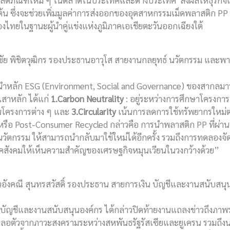
ผลิตภัณฑ์ใหม่ ๆ ในตลาดในประเทศและต่างประเทศ ส่งผลให้ธุรกิจเต
นต้น ซึ่งจะช่วยเพิ่มมูลค่าการส่งออกของอุตสาหกรรมเม็ดพลาสติก 
ไทยในฐานะผู้นำคู่แข่งแห่งภูมิภาคเอเชียตะวันออกเฉียงใต้
ัย พิชิตวุฒิกร รองประธานอาวุโส สายงานกลยุทธ์ นวัตกรรม และพา
รนำหลัก ESG (Environment, Social and Governance) ของสากลม
 เสาหลัก ได้แก่
1.Carbon Neutrality
: อยู่ระหว่างการศึกษาโครงก
นโครงการต่าง ๆ และ
3.Circularity
เน้นการลดการใช้ทรัพยากรใหม่ต
หรือ Post-Consumer Recycled กล่าวคือ การนําพลาสติก PP ที่ผ่า
วัตกรรม ให้สามารถนํากลับมาใช้ใหม่ได้อีกครั้ง รวมถึงการทดลอง
คสังคมให้เห็นความสำคัญของเศรษฐกิจหมุนเวียนในวงกว้างด้วย”
อังคณี สุนทรสวัสดิ์ รองประธาน สายการเงิน บัญชีและงานสนับสนุ
บัญชีและงานสนับสนุนองค์กร ได้กล่าวปิดท้ายงานแถลงข่าวถึงภา
ชะลอตัวจากภาวะสงครามระหว่างสหพันธรัฐรัสเซียและยูเครน รวมถ