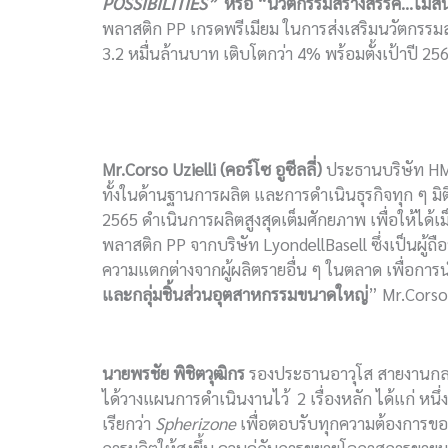
POSSIBILITIES”
หรือ
“นวัตกรรมสร้างสรรค์…ไม่สิ้
พลาสติก PP เกรดพรีเมียม ในการส่งเสริมนวัตกรรมส
3.2 หมื่นล้านบาท เติบโตกว่า 4% พร้อมตั้งเป้าปี 2
Mr.Corso Uzielli (คอร์โซ อูซีลลี่)
ประธานบริษัท HMC 
ทั้งในด้านฐานการผลิต และการดำเนินธุรกิจทุก ๆ มิติอ
2565 ดำเนินการผลิตสูงสุดเต็มศักยภาพ เพื่อให้ได
พลาสติก PP จากบริษัท LyondellBasell ซึ่งเป็นผู้ถ
ความแตกต่างจากผู้ผลิตรายอื่น ๆ ในตลาด เพื่อการนำ
และกลุ่มชิ้นส่วนอุตสาหกรรมขนาดใหญ่
” Mr.Corso 
นายพรชัย พิชิตวุฒิกร
รองประธานอาวุโส สายงานกลยุ
ได้วางแผนการดำเนินงานไว้ 2 เรื่องหลัก ได้แก่ หนึ่
เรียกว่า
Spherizone
เพื่อตอบรับทุกความต้องการของ