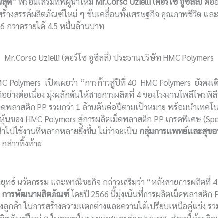
นสุด”
พร้อมเสริมทัพผู้นำใหม่
Mr.Corso Uzielli (คอร์โซ อูซีลลี่)
ต่อย
ร้างสรรค์ผลิตภัณฑ์ใหม่ ๆ ขับเคลื่อนทั้งเศรษฐกิจ คุณภาพชีวิต 
566 กวาดรายได้ 4.5 หมื่นล้านบาท
Mr.Corso Uzielli (คอร์โซ อูซีลลี่) ประธานบริษัท HMC Polymers
Polymers เปิดเผยว่า “การก้าวสู่ปีที่ 40 HMC Polymers ยังคงเด
ย่างต่อเนื่อง มุ่งผลักดันให้สายการผลิตที่ 4 ของโรงงานโพลีโพรพิลีน
้เม็ดพลาสติก PP รวมกว่า 1 ล้านตันต่อปีตามเป้าหมาย พร้อมนำเทคโ
ือหุ้นของ HMC Polymers สู่การผลิตเม็ดพลาสติก PP เกรดพิเศษ (Spe
ไปใช้งานที่หลากหลายยิ่งขึ้น ไม่ว่าจะเป็น
กลุ่มการแพทย์และสุขอ
กล่าวทิ้งท้าย
ทธ์ นวัตกรรม และพาณิชยกิจ กล่าวเสริมว่า “หลังสายการผลิตที่ 
ง
การพัฒนาผลิตภัณฑ์
โดยปี 2566 นี้มุ่งเน้นที่การผลิตเม็ดพลาสติก
ลูกค้า ในการสร้างความแตกต่างและความได้เปรียบเหนือคู่แข่ง รวมถ