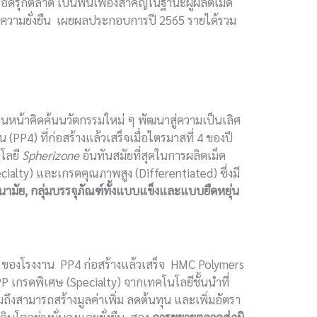
อดรุกตลาด เป็นฟันเฟืองสำคัญในฐานะผู้ผลิตเม็ด
และความยั่งยืน เผยผลประกอบการปี 2565 รายได้รวม
ินหน้าคิดค้นนวัตกรรมใหม่ ๆ พัฒนาสู่ความเป็นเลิศ
 (PP4) ที่ก่อสร้างแล้วเสร็จเมื่อไตรมาสที่ 4 ของปี
นโลยี
Spherizone
อันทันสมัยที่สุดในการผลิตเม็ด
cialty) และเกรดคุณภาพสูง (Differentiated) ซึ่งมี
นามัย
, กลุ่มบรรจุภัณฑ์ทั้งแบบแข็งและแบบยืดหยุ่น
4 ของโรงงาน PP4 ก่อสร้างแล้วเสร็จ HMC Polymers
 PP เกรดพิเศษ (Specialty) จากเทคโนโลยีชั้นนำที่
ึงสามารถสร้างมูลค่าเพิ่ม ลดต้นทุน และเพิ่มอัตรา