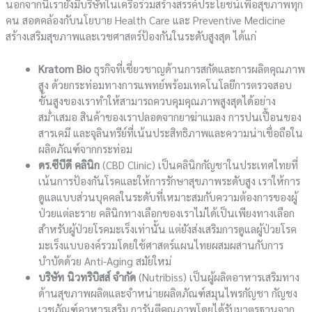
นอกจากนี้เรายังมีบริษัทในเครือร่วมสร้างสรรค์ประโยชน์เพื่อสุขภาพทุก
คน สอดคล้องกับนโยบาย Health Care และ Preventive Medicine
สร้างเสริมสุขภาพและเวชศาสตร์ป้องกันในระดับสูงสุด ได้แก่
Kratom Bio
ธุรกิจที่เชี่ยวชาญด้านการสกัดและการผลิตคุณภาพ
สูง ด้วยกระท่อมทางการแพทย์พร้อมเทคโนโลยีการตรวจสอบ
ขั้นสูงของเราทำให้สามารถควบคุมคุณภาพสูงสุดได้อย่าง
สม่ำเสมอ สินค้าของเราปลอดจากยาฆ่าแมลง การปนเปื้อนของ
สารเคมี และจุลินทรีย์ที่เน้นประสิทธิภาพและความน่าเชื่อถือใน
ผลิตภัณฑ์จากกระท่อม
ดร.ซีบีดี คลินิก
(CBD Clinic) เป็นคลินิกกัญชาในประเทศไทยที่
เน้นการป้องกันโรคและให้การรักษาสุขภาพระดับสูง เราให้การ
ดูแลแบบส่วนบุคคลในระดับที่เหมาะสมกับความต้องการของผู้
ป่วยแต่ละราย คลินิกทางเลือกของเราไม่ได้เป็นเพียงทางเลือก
สำหรับผู้ป่วยโรคมะเร็งเท่านั้น แต่ยังส่งเสริมการดูแลผู้ป่วยโรค
มะเร็งแบบองค์รวมโดยใช้ศาสตร์แผนไทยผสมผสานกับการ
บำบัดด้วย Anti-Aging สมัยใหม่
บริษัท นิวทริบิสส์ จำกัด
(Nutribiss) เป็นผู้ผลิตอาหารเสริมทาง
ด้านสุขภาพผลิตและจำหน่ายผลิตภัณฑ์สมุนไพรกัญชา กัญชง
เวชภัณฑ์อาหารเสริม การันตีคุณภาพโดยได้รับมาตรฐานจาก