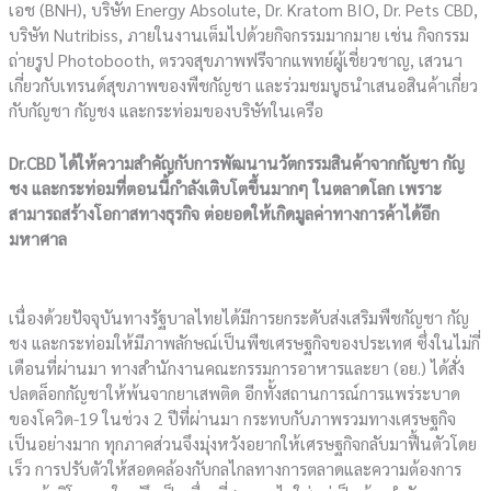
เอช (BNH), บริษัท Energy Absolute, Dr. Kratom BIO, Dr. Pets CBD,
บริษัท Nutribiss, ภายในงานเต็มไปด้วยกิจกรรมมากมาย เช่น กิจกรรม
ถ่ายรูป Photobooth, ตรวจสุขภาพฟรีจากแพทย์ผู้เชี่ยวชาญ, เสวนา
เกี่ยวกับเทรนด์สุขภาพของพืชกัญชา และร่วมชมบูธนำเสนอสินค้าเกี่ยว
กับกัญชา กัญชง และกระท่อมของบริษัทในเครือ
Dr.CBD
ได้ให้ความสำคัญกับการพัฒนานวัตกรรมสินค้าจากกัญชา กัญ
ชง และกระท่อมที่ตอนนี้กำลังเติบโตขึ้นมากๆ ในตลาดโลก เพราะ
สามารถสร้างโอกาสทางธุรกิจ ต่อยอดให้เกิดมูลค่าทางการค้าได้อีก
มหาศาล
เนื่องด้วยปัจจุบันทางรัฐบาลไทยได้มีการยกระดับส่งเสริมพืชกัญชา กัญ
ชง และกระท่อมให้มีภาพลักษณ์เป็นพืชเศรษฐกิจของประเทศ ซึ่งในไม่กี่
เดือนที่ผ่านมา ทางสำนักงานคณะกรรมการอาหารและยา (อย.) ได้สั่ง
ปลดล็อกกัญชาให้พ้นจากยาเสพติด อีกทั้งสถานการณ์การแพร่ระบาด
ของโควิด-19 ในช่วง 2 ปีที่ผ่านมา กระทบกับภาพรวมทางเศรษฐกิจ
เป็นอย่างมาก ทุกภาคส่วนจึงมุ่งหวังอยากให้เศรษฐกิจกลับมาฟื้นตัวโดย
เร็ว การปรับตัวให้สอดคล้องกับกลไกลทางการตลาดและความต้องการ