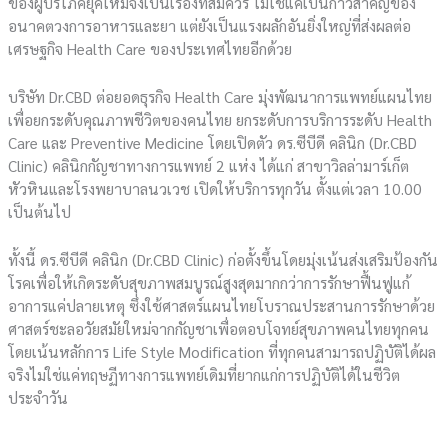
ของผู้บริโภคยุคใหม่จึงเป็นเรื่องที่สมควร ไม่ใช่แค่เป็นก้าวสำคัญของ
อนาคตวงการอาหารและยา แต่ยังเป็นแรงผลักอันยิ่งใหญ่ที่ส่งผลต่อ
เศรษฐกิจ Health Care ของประเทศไทยอีกด้วย
บริษัท Dr.CBD ต่อยอดธุรกิจ Health Care มุ่งพัฒนาการแพทย์แผนไทย
เพื่อยกระดับคุณภาพชีวิตของคนไทย ยกระดับการบริการระดับ Health
Care และ Preventive Medicine โดยเปิดตัว ดร.ซีบีดี คลินิก (Dr.CBD
Clinic) คลินิกกัญชาทางการแพทย์ 2 แห่ง ได้แก่ สาขาวิลล่ามาร์เก็ต
หัวหินและโรงพยาบาลนวเวช เปิดให้บริการทุกวัน ตั้งแต่เวลา 10.00
เป็นต้นไป
ทั้งนี้ ดร.ซีบีดี คลินิก (Dr.CBD Clinic) ก่อตั้งขึ้นโดยมุ่งเน้นส่งเสริมป้องกัน
โรคเพื่อให้เกิดระดับสุขภาพสมบูรณ์สูงสุดมากกว่าการรักษาฟื้นฟูแก้
อาการแค่ปลายเหตุ ซึ่งใช้ศาสตร์แผนไทยโบราณประสานการรักษาด้วย
ศาสตร์ชะลอวัยสมัยใหม่จากกัญชาเพื่อตอบโจทย์สุขภาพคนไทยทุกคน
โดยเน้นหลักการ Life Style Modification ที่ทุกคนสามารถปฏิบัติได้ผล
จริงไม่ใช่แค่ทฤษฏีทางการแพทย์เดิมที่ยากแก่การปฏิบัติได้ในชีวิต
ประจำวัน