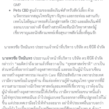
GMP
Pets CBD
ศูนย์รวมของผลิตภัณฑ์สำหรับสัตว์เลี้ยง ด้วย
นวัตกรรมจากสมุนไพรกัญชา กัญชง และกระท่อม ผสานกับ
เทคโนโลยีคุณภาพระดับโลกสู่สารสกัด CBD และผลิตภัณฑ์ที่
ออกแบบมาอย่างดี ซึ่งสร้างสรรค์โดยทีมนักวิทยาศาสตร์ผู้
เชี่ยวชาญและนักสัตวแพทย์เพื่อสุขภาพสัตว์เลี้ยงที่คุณรัก
นายพรชัย ปัทมินทร ประธานเจ้าหน้าที่บริหาร บริษัท ดร.ซีบีดี จำกัด
นายพรชัย ปัทมินทร
ประธานเจ้าหน้าที่บริหาร บริษัท ดร.ซีบีดี จำกัด
กล่าวว่า “ผมคิดว่าถึงเวลาแล้วที่จะวางเป็น “ยุทธศาสตร์ชาติ” เราเป็น
ส่วนหนึ่งที่อยากร่วมสร้างอุตสาหกรรมนี้ และจะเป็นผู้นำในอาเซียน
อยากสร้างอุตสาหกรรม Health Care ที่มีประสิทธิภาพ เพราะประเทศ
เรามีความพร้อมในทุกด้าน ตั้งแต่องค์ความรู้ด้านสมุนไพร บุคลากรที่มี
ความสามารถอย่างนักวิทยาศาสตร์และแพทย์ที่เชี่ยวชาญ เราต้องเป็น
ผู้นำต้องสร้างอุตสาหกรรมนี้ให้เกิดขึ้น เรามีความพร้อมขนาดนี้แล้ว
ไม่ใช่ทุกประเทศจะมีนะ ถ้าไปอยู่แถบตะวันออกกลางที่ดินปลูกอะไรก็ไม่
ขึ้น แต่ประเทศเรามีอะไรให้ทำเยอะมาก อย่าให้ประเทศอื่นมาบอกว่า
เป็นผู้นำ ในเมื่อเราพร้อมในทรัพยากรและมีศักยภาพในทุก ๆ ด้าน”