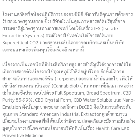
โรงงานสกัดหรือห้องปฎิบัติการของดร.ซีบีดี ยังการันตีคุณภาพด้วยการ
รับรองมาตรฐานสากล ซึ่งบริษัทยังเน้นคุณภาพสารสกัดบริสุทธิ์จาก
ธรรมชาติสู่มาตรฐานทางการแพทย์ โดยใช้เครื่อง IES (Isolate
Extraction Systems) รวมถึงการใช้เทคโนโลยีการสกัดแบบ
Supercritical CO2 มาตรฐานระดับโลกจากอเมริกาและเป็นบริษัท
เอกชนแห่งเดียวที่ลงทุนใช้เครื่องจักรเหล่านี้
เนื่องจากเป็นเทคนิคที่มีประสิทธิภาพสูง สารสำคัญที่ได้จากการสกัดไม่
เกิดการสลายตัวเนื่องจากใช้อุณหภูมิต่ำดีต่อผู้บริโภค อีกทั้งมีความ
สามารถในการแยกเทอร์พีน (Terpenes) ออกจากน้ำมันและไข เพื่อให้
เข้าถึงสารแคนนาบินอยด์ (Cannabidiol) จำนวนมากที่มีคุณภาพอย่าง
สม่ำเสมอซึ่งประกอบไปด้วย Full Spectrum, Broad Spectrum, CBD
Purity 85-99%, CBD Crystal Form, CBD Water Soluble และ Nano-
Emulsion ดังนั้นทุกขวดของสารสกัดจาก Dr.CBD จึงเป็นสารสกัดระดับ
คุณภาพ Standard American Industrial Extractor ลูกค้าสามารถ
เยี่ยมชมโรงงานของเพื่อให้แน่ใจว่ามีความปลอดภัยและมีความมั่นอย่าง
สูงสุดในการบริโภค ตามนโยบายบริษัทที่เน้นเรื่อง Health Care และ
Preventive Medicine