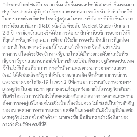
“ประเทศไทยโชคดีในหลายเรื่อง ทั้งเรื่องของประวัติศาสตร์ เรื่องของยา
สมุนไพร สายพันธุ์กัญชา กัญชง และกระท่อม เราเล็งเห็นว่าถ้านำมาใช้
ในการแพทย์จะเกิดประโยชน์สูงสุดอย่างมาก บริษัท ดร.ซีบีดี เริ่มต้นจาก
การวิจัยและพัฒนา (R&D) ผลิตภัณฑ์ระดับ Medical Grade เป็นเวลา
2-3 ปี เรามีจุดยืนและจริงจังในการพัฒนาสินค้ากับบริการออกมาให้ดี
ที่สุดสำหรับลูกค้าทุกคน การศึกษาวิจัยมีการรองรับ มีหลักการที่ถูกต้อง
ตามหลักวิทยาศาสตร์ ตอนนี้ถึงเวลาแล้วที่เราจะเปิดตัวอย่างเป็น
ทางการ เนื่องด้วยปัจจุบันทางรัฐบาลไทยได้มีการยกระดับส่งเสริมพืช
กัญชา กัญชง และกระท่อมให้มีภาพลักษณ์เป็นพืชเศรษฐกิจของประเทศ
ซึ่งในไม่กี่เดือนที่ผ่านมา ทางสำนักงานคณะกรรมการอาหารและยา
(อย.) ได้สั่งปลดล็อกกัญชาให้พ้นจากยาเสพติด อีกทั้งสถานการณ์การ
แพร่ระบาดของโควิด-19 ในช่วง 2 ปีที่ผ่านมา กระทบกับภาพรวมทาง
เศรษฐกิจเป็นอย่างมาก ทุกภาคส่วนจึงมุ่งหวังอยากให้เศรษฐกิจกลับมา
ฟื้นตัวโดยเร็ว การปรับตัวให้สอดคล้องกับกลไกลทางการตลาดและความ
ต้องการของผู้บริโภคยุคใหม่จึงเป็นเรื่องที่สมควร ไม่ใช่แค่เป็นก้าวสำคัญ
ของอนาคตวงการอาหารและยา แต่ยังเป็นแรงผลักอันยิ่งใหญ่ที่ส่งผลต่อ
เศรษฐกิจประเทศไทยอีกด้วย”
นายพรชัย ปัทมินทร
กล่าวถึงที่มาของ
การก่อตั้งบริษัท ดร.ซีบีดี