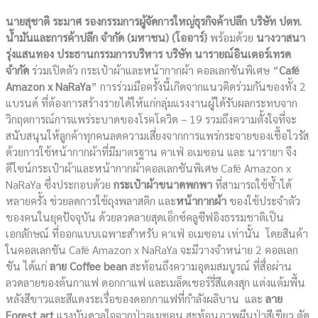
นายสุชาติ ระมาศ รองกรรมการผู้จัดการใหญ่ธุรกิจค้าปลีก บริษัท ปตท.
น้ำมันและการค้าปลีก จำกัด (มหาชน) (โออาร์)
พร้อมด้วย
นางวาสนา
รุ่งแสนทอง ประธานกรรมการบริหาร บริษัท นารายณ์อินเตอร์เทรด
จำกัด
ร่วมเปิดตัว กระเป๋าผ้าและหน้ากากผ้า คอลเลกชันพิเศษ “
Café
Amazon x NaRaYa
” การร่วมมือครั้งนี้เกิดจากแนวคิดร่วมกันของทั้ง 2
แบรนด์ ที่ต้องการสร้างรายได้ให้แก่กลุ่มแรงงานผู้ได้รับผลกระทบจาก
วิกฤตการณ์การแพร่ระบาดของโรคโควิด – 19 รวมถึงความตั้งใจที่จะ
สนับสนุนให้ลูกค้าทุกคนลดความเสี่ยงจากการแพร่กระจายของเชื้อไวรัส
ด้วยการใช้หน้ากากผ้าที่มีมาตรฐาน คาเฟ่ อเมซอน และ นารายา จึง
ดีไซน์กระเป๋าผ้าและหน้ากากผ้าคอลเลกชันพิเศษ Café Amazon x
NaRaYa ซึ่งประกอบด้วย
กระเป๋าผ้าขนาดพกพา
ที่สามารถใช้ซ้ำได้
หลายครั้ง ช่วยลดการใช้ถุงพลาสติก และ
หน้ากากผ้า
ของใช้ประจำตัว
ของคนในยุคปัจจุบัน ด้วยลวดลายสุดเอ็กซ์คลูซีฟอิงธรรมชาติเป็น
เอกลักษณ์ ที่ออกแบบเฉพาะสำหรับ คาเฟ่ อเมซอน เท่านั้น โดยสินค้า
ในคอลเลกชัน Café Amazon x NaRaYa จะมีวางจำหน่าย 2 คอลเลก
ชัน ได้แก่
ลาย
Coffee bean
สะท้อนถึงความอุดมสมบูรณ์ ที่สื่อผ่าน
ลวดลายของต้นกาแฟ ดอกกาแฟ และเมล็ดเชอร์รี่สีแดงสุก แต่งแต้มพื้น
หลังสีขาวและสีแดงระเรื่อของดอกกาแฟที่กำลังผลิบาน และ
ลาย
Forest art
แรงบันดาลใจจากป่าอเมซอน สะท้อนภาพผืนป่าสีเขียว ตัด