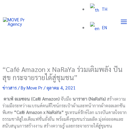
Skip
TH
to
content
EN
“Café Amazon x NaRaYa ร่วมเติมพลัง ปัน
สุข กระจายรายได้สู่ชุมชน”
ข่าวสาร
/ By
Move Pr
/
ตุลาคม 4, 2021
คาเฟ่ อเมซอน
(
Café Amazon
)
จับมือ
นารายา (
NaRaYa
)
สร้างความ
ร่วมมือระหว่างแบรนด์คนดีไซน์กระเป๋าผ้าและหน้ากากผ้าคอลเลกชัน
พิเศษ
“
Café Amazon x NaRaYa”
ชูเทรนด์รักษ์โลก แรงบันดาลใจจาก
ธรรมชาติสู่ไอเดียแฟชั่นยั่งยืน พร้อมดึงชุมชนร่วมผลิต มุ่งต่อยอดและ
สนับสนุนการสร้างงาน สร้างความรู้ และกระจายรายได้สู่ชุมชน