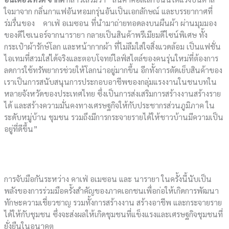
ใจมาจาก กลิ่นกาแฟอันหอมกรุ่นอันเป็นเอกลักษณ์ และบรรยากาศที่
ร่มรื่นของ คาเฟ่ อเมซอน ที่นำมาถ่ายทอดลงบนผืนผ้า ผ่านมุมมอง
ของดีไซเนอร์จากนารายา กลายเป็นสินค้าพรีเมียมดีไซน์พิเศษ ทั้ง
กระเป๋าผ้ารักษ์โลก และหน้ากากผ้า ที่ไม่ลืมใส่ใจสิ่งแวดล้อม เป็นแฟชั่น
ไอเทมที่สวมใส่ได้จริงและตอบโจทย์ไลฟ์สไตล์ของคนรุ่นใหม่ที่ต้องการ
ลดการใช้ทรัพยากรช่วยให้โลกน่าอยู่มากขึ้น อีกทั้งการตัดเย็บสินค้าของ
เราเป็นการสนับสนุนการประกอบอาชีพของกลุ่มแรงงานในชนบทใน
หลายจังหวัดของประเทศไทย ซึ่งเป็นการส่งเสริมการสร้างงานสร้างราย
ได้ และสร้างความมั่นคงทางเศรษฐกิจให้กับประชากรส่วนภูมิภาค ใน
ระดับหมู่บ้าน ชุมชน รวมถึงมีการกระจายรายได้ให้ชาวบ้านมีความเป็น
อยู่ที่ดีขึ้น”
การจับมือกันระหว่าง คาเฟ่ อเมซอน และ นารายา ในครั้งนี้นับเป็น
พลังของการร่วมมือครั้งสำคัญของภาคเอกชนเพื่อก่อให้เกิดการพัฒนา
ทักษะความเชี่ยวชาญ รวมทั้งการสร้างงาน สร้างอาชีพ และกระจายราย
ได้ให้กับชุมชน ซึ่งจะส่งผลให้เกิดชุมชนที่แข็งแรงและเศรษฐกิจชุมชนที่
ยั่งยืนในอนาคต