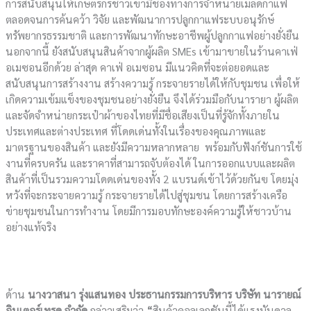
การสนับสนุนให้เกษตรกรชาวเขามีช่องทางการจำหน่ายเมล็ดกาแฟ
ตลอดจนการค้นคว้า วิจัย และพัฒนาการปลูกกาแฟระบบอนุรักษ์
ทรัพยากรธรรมชาติ และการพัฒนาทักษะอาชีพผู้ปลูกกาแฟอย่างยั่งยืน
นอกจากนี้ ยังสนับสนุนสินค้าจากผู้ผลิต SMEs เข้ามาขายในร้านคาเฟ่
อเมซอนอีกด้วย ล่าสุด คาเฟ่ อเมซอน มีแนวคิดที่จะต่อยอดและ
สนับสนุนการสร้างงาน สร้างความรู้ กระจายรายได้ให้กับชุมชน เพื่อให้
เกิดความเข้มแข็งของชุมชนอย่างยั่งยืน จึงได้ร่วมมือกับนารายา ผู้ผลิต
และจัดจำหน่ายกระเป๋าผ้าของไทยที่มีชื่อเสียงเป็นที่รู้จักทั้งภายใน
ประเทศและต่างประเทศ ที่โดดเด่นทั้งในเรื่องของคุณภาพและ
มาตรฐานของสินค้า และยังมีความหลากหลาย พร้อมกับฟังก์ชันการใช้
งานที่ครบครัน และราคาที่สามารถจับต้องได้ ในการออกแบบและผลิต
สินค้าที่เป็นรวมความโดดเด่นของทั้ง 2 แบรนด์เข้าไว้ด้วยกันฃ โดยมุ่ง
หวังที่จะกระจายความรู้ กระจายรายได้ไปสู่ชุมชน โดยการสร้างเครือ
ข่ายชุมชนในการทำงาน โดยมีการมอบทักษะองค์ความรู้ให้ชาวบ้าน
อย่างแท้จริง
ด้าน
นางวาสนา รุ่งแสนทอง ประธานกรรมการบริหาร บริษัท นารายณ์
อินเตอร์เทรด จำกัด
กล่าวเสริมว่า
“
สินค้าคอลเลกชันนี้ได้แรงบันดาล