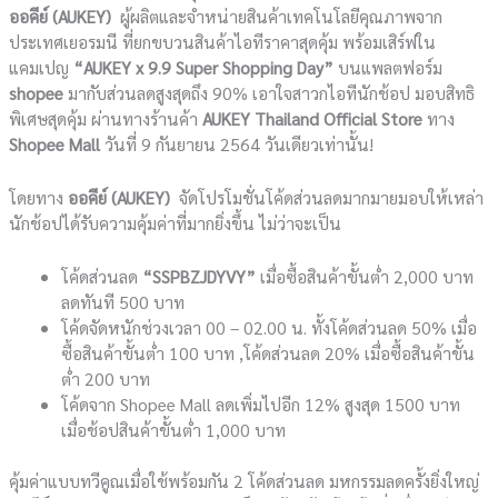
ออคีย์
(AUKEY)
ผู้ผลิตและจำหน่ายสินค้าเทคโนโลยีคุณภาพจาก
ประเทศเยอรมนี ที่ยกขบวนสินค้าไอทีราคาสุดคุ้ม พร้อมเสิร์ฟใน
แคมเปญ
“AUKEY x 9.9 Super Shopping Day”
บนแพลตฟอร์ม
shopee
มากับส่วนลดสูงสุดถึง 90% เอาใจสาวกไอทีนักช้อป มอบสิทธิ
พิเศษสุดคุ้ม ผ่านทางร้านค้า
AUKEY Thailand Official Store
ทาง
Shopee Mall
วันที่ 9 กันยายน 2564 วันเดียวเท่านั้น!
โดยทาง
ออคีย์
(AUKEY)
จัดโปรโมชั่นโค้ดส่วนลดมากมายมอบให้เหล่า
นักช้อปได้รับความคุ้มค่าที่มากยิ่งขึ้น ไม่ว่าจะเป็น
โค้ดส่วนลด
“
SSPBZJDYVY”
เมื่อซื้อสินค้าขั้นต่ำ 2,000 บาท
ลดทันที 500 บาท
โค้ดจัดหนักช่วงเวลา 00 – 02.00 น. ทั้งโค้ดส่วนลด 50% เมื่อ
ซื้อสินค้าขั้นต่ำ 100 บาท ,โค้ดส่วนลด 20% เมื่อซื้อสินค้าขั้น
ต่ำ 200 บาท
โค้ดจาก Shopee Mall ลดเพิ่มไปอีก 12% สูงสุด 1500 บาท
เมื่อช้อปสินค้าขั้นต่ำ 1,000 บาท
คุ้มค่าแบบทวีคูณเมื่อใช้พร้อมกัน 2 โค้ดส่วนลด มหกรรมลดครั้งยิ่งใหญ่