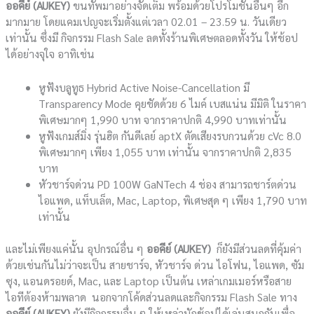
ออคีย์
(AUKEY)
ขนทัพมาอย่างจัดเต็ม พร้อมด้วยโปรโมชั่นอื่นๆ อีก
มากมาย โดยแคมเปญจะเริ่มตั้งแต่เวลา 02.01 – 23.59 น. วันเดียว
เท่านั้น ซึ่งมี กิจกรรม Flash Sale ลดทั้งร้านพิเศษตลอดทั้งวัน ให้ช้อป
ได้อย่างจุใจ อาทิเช่น
หูฟังบลูทูธ Hybrid Active Noise-Cancellation มี
Transparency Mode คุยชัดด้วย 6 ไมค์ เบสแน่น มีมิติ ในราคา
พิเศษมากๆ 1,990 บาท จากราคาปกติ 4,990 บาทเท่านั้น
หูฟังเกมส์มิ่ง รุ่นฮิต กันดีเลย์ aptX ตัดเสียงรบกวนด้วย cVc 8.0
พิเศษมากๆ เพียง 1,055 บาท เท่านั้น จากราคาปกติ 2,835
บาท
หัวชาร์จด่วน PD 100W GaNTech 4 ช่อง สามารถชาร์ตด่วน
ไอแพด, แท็บเล็ต, Mac, Laptop, พิเศษสุด ๆ เพียง 1,790 บาท
เท่านั้น
และไม่เพียงแค่นั้น อุปกรณ์อื่น ๆ
ออคีย์
(AUKEY)
ก็ยังมีส่วนลดที่คุ้มค่า
ด้วยเช่นกันไม่ว่าจะเป็น สายชาร์จ, หัวชาร์จ ด่วน ไอโฟน, ไอแพด, ซัม
ซุง, แอนดรอยด์, Mac, และ Laptop เป็นต้น เหล่าเกมเมอร์หรือสาย
ไอทีต้องห้ามพลาด นอกจากโค้ดส่วนลดและกิจกรรม Flash Sale ทาง
ออคีย์
(AUKEY)
ยังมีกิจกรรมอื่น ๆ ให้เหล่านักช้อปได้เล่นสนุกกันเพื่อ