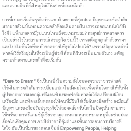
และความฝันที่ยิ่งใหญ่ไม่มีวันสายที่จะลงมือทำ
การที่เราจะเริ่มต้นธุรกิจก้าวแรกมักจะยากที่สุดเสมอ ปัญหาและข้อจำกัด
มากมายล้วนบั่นทอนความกล้าที่จะเดินตามฝัน เราจะออกแบบโลโก้ยัง
ไงดี? แพ็กเกจควรมีรูปแบบไหนถึงจะเหมาะสม? กลยุทธ์การตลาดควร
เป็นอย่างไรในสถานการณ์เศรษฐกิจเช่นนี้? เราจะดึงดูดลูกค้าด้วยราคา
และโปรโมชั่นใดที่จะทำยอดขายให้ธุรกิจไปต่อได้? เพราะปัญหาเหล่านี้
ฟาสต์เวิร์คจึงมุ่งมั่นที่จะเป็นผู้ช่วยให้คนที่ฝันจะเป็นนายตัวเอง เผชิญ
ความท้ายทายและกล้าที่จะเริ่มต้น
“Dare to Dream”
จึงเป็นหนึ่งในความตั้งใจของพวกเราชาวฟาสต์
เวิร์คในการผลักดันการเปลี่ยนแปลงในสังคมไทยเพื่อเพิ่มโอกาสให้กับทั้ง
ผู้ประกอบการและกลุ่มฟรีแลนซ์ แพลตฟอร์มฟาสต์เวิร์คเปรียบเสมือน
เครื่องมือ และห้องแล็บทดลองให้คนที่มีฝันได้เริ่มต้นลงมือสร้าง ลงมือแก้
ปัญหา และลงมือปรับปรุงธุรกิจให้สอดคล้องกับโลกในปัจจุบัน ผ่านการ
ใช้ทรัพยากรฟรีแลนซ์ผู้เชี่ยวชาญจากหลากหลายหมวดหมู่ที่จะช่วยปลด
ล็อคไอเดียคุณภาพ ภายใต้ราคาที่คุ้มค่าและขั้นการตอนการบริการที่
ใส่ใจ อันเป็นที่มาของคอนเซ็ปต์
Empowering People, Helping