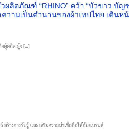
ิดตัวผลิตภัณฑ์ “RHINO” คว้า “บัวขาว บัญ
ความเป็นตำนานของผ้าเทปไทย เดินหน้าขย
จผู้ผลิต ผู้จ […]
์ สร้างการรับรู้ และเสริมความน่าเชื่อถือให้กับแบรนด์