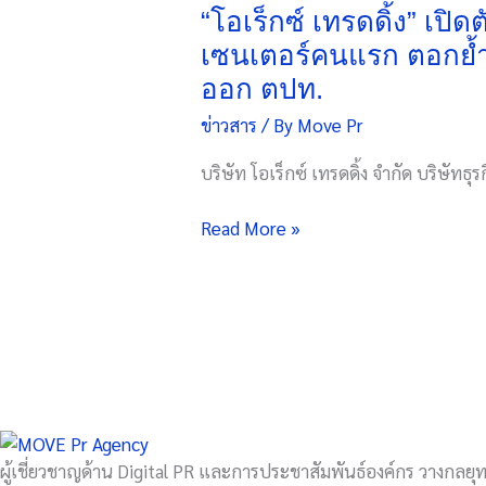
เท
“โอเร็กซ์ เทรดดิ้ง” เป
รด
เซนเตอร์คนแรก ตอกย้ำ
ดิ้ง”
ออก ตปท.
เปิด
ข่าวสาร
/ By
Move Pr
ตัว
ผลิตภัณฑ์
บริษัท โอเร็กซ์ เทรดดิ้ง จำกัด บริษัทธุรกิ
“RHINO”
คว้า
Read More »
“บัวขาว
บัญชา
เมฆ”
ขึ้น
แท่
นพ
รี
เซนเตอร์
คน
ผู้เชี่ยวชาญด้าน Digital PR และการประชาสัมพันธ์องค์กร วางกลยุทธ
แรก