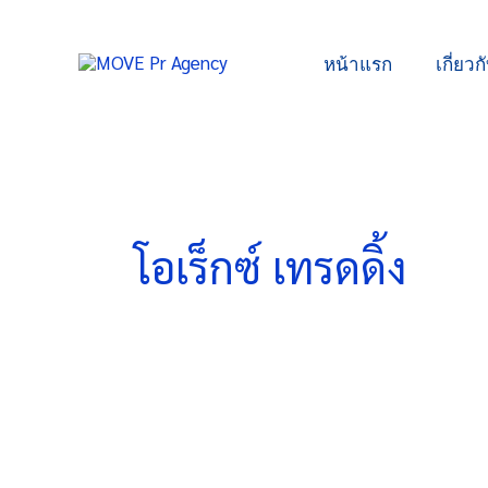
Skip
to
หน้าแรก
เกี่ยวก
content
โอเร็กซ์ เทรดดิ้ง
“โอ
เร็กซ์