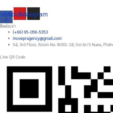
ตอกย้ำ
ความ
cebook-
Youtube
Instagram
เป็น
f
ตำนาน
ติดต่อเรา
ของ
(+66) 95-056-5353
ผ้า
movepragency@gmail.com
เทป
54, 3rd Floor, Room No. W301-18, Soi Ari 5 Nuea, Phah
ไทย
เดิน
Line QR Code
หน้า
ขยาย
ธุรกิจ
ตั้ง
เป้า
ส่ง
ออก
ตปท.