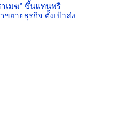
ชาเมฆ” ขึ้นแท่นพรี
ายธุรกิจ ตั้งเป้าส่ง