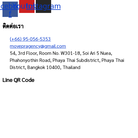
acebook-
Youtube
Instagram
f
ติดต่อเรา
(+66) 95-056-5353
movepragency@gmail.com
54, 3rd Floor, Room No. W301-18, Soi Ari 5 Nuea,
Phahonyothin Road, Phaya Thai Subdistrict, Phaya Thai
District, Bangkok 10400, Thailand
Line QR Code