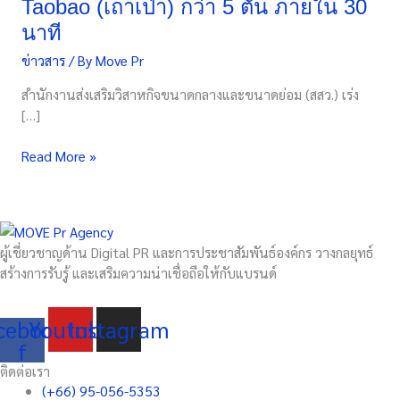
Taobao (เถาเป่า) กว่า 5 ตัน ภายใน 30
สสว.
นาที
เดิน
หน้า
ข่าวสาร
/ By
Move Pr
นำ
สำนักงานส่งเสริมวิสาหกิจขนาดกลางและขนาดย่อม (สสว.) เร่ง
สินค้า
[…]
SME
ส่ง
Read More »
ออก
จีน
ขาย
ข้าว
ผ่าน
ผู้เชี่ยวชาญด้าน Digital PR และการประชาสัมพันธ์องค์กร วางกลยุทธ์
Taobao
สร้างการรับรู้ และเสริมความน่าเชื่อถือให้กับแบรนด์
(เถา
เป่า)
กว่า
cebook-
Youtube
Instagram
5
f
ตัน
ติดต่อเรา
ภายใน
(+66) 95-056-5353