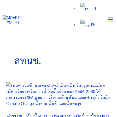
Skip
TH
to
content
EN
สทนช.
สทนช.
จับ
มือ
ม.เกษตรศาสตร์
ปรับ
แผน
สทนช. จับมือ ม.เกษตรศาสตร์ ปรับแผน