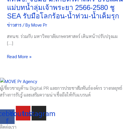
แม่บท
แม่บทน้ำลุ่มเจ้าพระยา 2566-2580 ชู
น้ำ
SEA รับมือโลกร้อน-น้ำท่วม-น้ำเค็มรุก
ลุ่ม
ข่าวสาร
/ By
Move Pr
เจ้าพระยา
2566-
สทนช. ร่วมกับ มหาวิทยาลัยเกษตรศาสตร์ เดินหน้าปรับปรุงแผ
2580
[…]
ชู
SEA
Read More »
รับมือ
โลก
ร้อน-
น้ำ
ท่วม-
ผู้เชี่ยวชาญด้าน Digital PR และการประชาสัมพันธ์องค์กร วางกลยุทธ์
น้ำ
สร้างการรับรู้ และเสริมความน่าเชื่อถือให้กับแบรนด์
เค็ม
รุก
cebook-
Youtube
Instagram
f
ติดต่อเรา