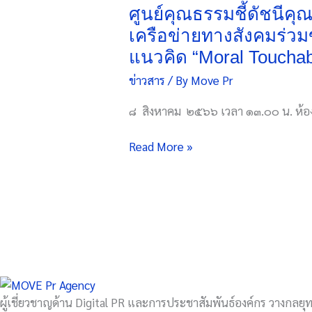
ชี้
ศูนย์คุณธรรมชี้ดัชนี
ดัชนี
เครือข่ายทางสังคมร่วม
คุณธรรม
แนวคิด “Moral Touchabl
ลดลง
ข่าวสาร
/ By
Move Pr
๔
เปอร์เซนต์
๘ สิงหาคม ๒๕๖๖ เวลา ๑๓.๐๐ น. ห้อ
โดย
เฉพาะ
Read More »
ช่วง
อายุ
๒๕-๔๐
ปี
ชวน
เครือ
ข่าย
ทาง
สังคม
ผู้เชี่ยวชาญด้าน Digital PR และการประชาสัมพันธ์องค์กร วางกลยุทธ
ร่วม