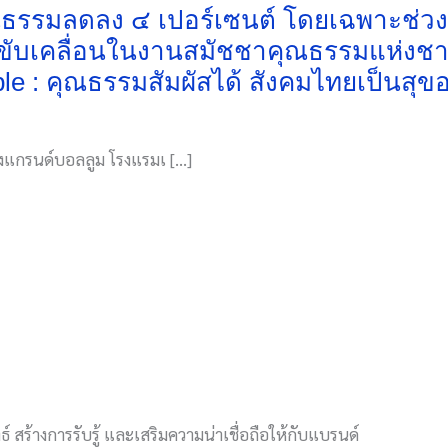
คุณธรรมลดลง ๔ เปอร์เซนต์ โดยเฉพาะช่ว
ขับเคลื่อนในงานสมัชชาคุณธรรมแห่งชาติ 
e : คุณธรรมสัมผัสได้ สังคมไทยเป็นสุขอย่
งแกรนด์บอลลูม โรงแรมเ […]
์ สร้างการรับรู้ และเสริมความน่าเชื่อถือให้กับแบรนด์