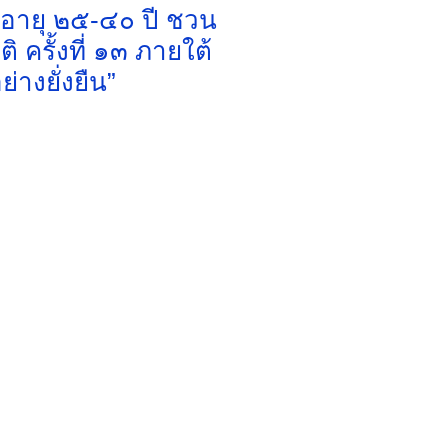
งอายุ ๒๕-๔๐ ปี ชวน
ครั้งที่ ๑๓ ภายใต้
างยั่งยืน”