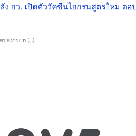
ลัง อว. เปิดตัววัคซีนไอกรนสูตรใหม่ ต
ู้ตรวจราชการ […]