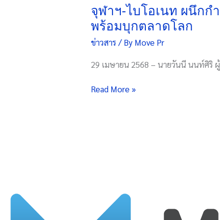
โอ
จุฬาฯ-ไบโอเนท ผนึกกำ
เนท
พร้อมบุกตลาดโลก
ผนึก
ข่าวสาร
/ By
Move Pr
กำลัง
อว.
29 เมษายน 2568 – นายวันนี นนท์ศิริ ผ
เปิด
ตัว
Read More »
วัคซีน
ไอ
กรน
สูตร
ใหม่
ตอบ
โจทย์
สุขภาพ
คน
ไทย
พร้อม