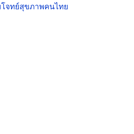
อบโจทย์สุขภาพคนไทย