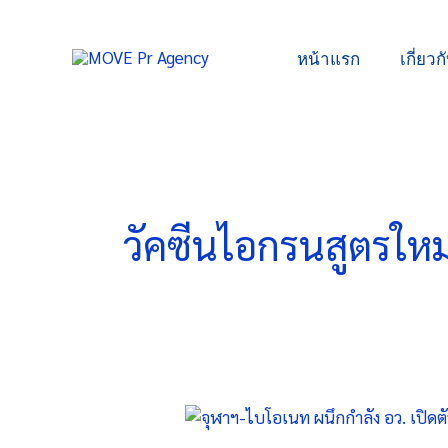
Skip
to
หน้าแรก
เกี่ยวก
content
วัคซีนไอกรนสูตรใหม
จุฬาฯ-
ไบ