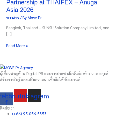
Partnership at THAIFEX – Anuga
South
Asia 2026
Korea
Partnership
ข่าวสาร
/ By
Move Pr
at
Bangkok, Thailand – SUNSU Solution Company Limited, one
THAIFEX
[…]
–
Anuga
Read More »
Asia
2026
ผู้เชี่ยวชาญด้าน Digital PR และการประชาสัมพันธ์องค์กร วางกลยุทธ์
สร้างการรับรู้ และเสริมความน่าเชื่อถือให้กับแบรนด์
cebook-
Youtube
Instagram
f
ติดต่อเรา
(+66) 95-056-5353