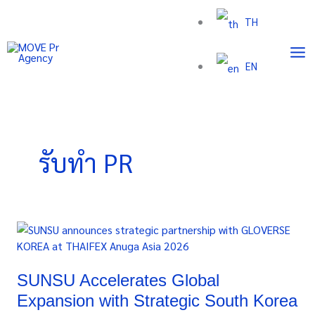
Skip
TH
to
content
EN
รับทำ PR
SUNSU
Accelerates
Global
Expansion
SUNSU Accelerates Global
with
Expansion with Strategic South Korea
Strategic