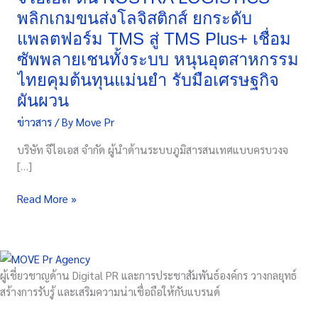
LOGISTICS
พลิกเกมขนส่งโลจิสติกส์ ยกระดับ
พลิก
แพลตฟอร์ม TMS สู่ TMS Plus+ เชื่อม
เกม
ซัพพลายเชนทั้งระบบ หนุนอุตสาหกรรม
ขน
ส่ง
ไทยคุมต้นทุนแม่นยำ รับมือเศรษฐกิจ
โล
ผันผวน
จิ
ข่าวสาร
/ By
Move Pr
สติ
กส์
บริษัท จีไอเอส จำกัด ผู้นำด้านระบบภูมิสารสนเทศแบบครบวงจ
ยก
[…]
ระดับ
แพลตฟอร์ม
Read More »
TMS
สู่
TMS
Plus+
เชื่อม
ผู้เชี่ยวชาญด้าน Digital PR และการประชาสัมพันธ์องค์กร วางกลยุทธ์
ซัพพลาย
สร้างการรับรู้ และเสริมความน่าเชื่อถือให้กับแบรนด์
เชน