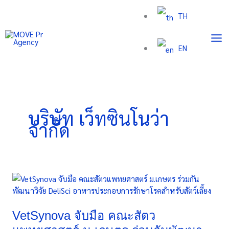
Skip
TH
to
content
EN
บริษัท เว็ทซินโนว่า
จำกัด
VetSynova
จับ
มือ
คณะ
VetSynova จับมือ คณะสัตว
สัตว