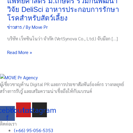
แพทยศาสตร์ ม.เกษตร ร่วมกันพัฒนา
แพทยศาสตร์
วิจัย DeliSci อาหารประกอบการรักษา
ม.เกษตร
โรคสำหรับสัตว์เลี้ยง
ร่วม
กัน
ข่าวสาร
/ By
Move Pr
พัฒนา
บริษัท เว็ทซินโนว่า จำกัด (VetSynova Co., Ltd.) จับมือก […]
วิจัย
DeliSci
Read More »
อาหาร
ประกอบ
การ
รักษา
โรค
ผู้เชี่ยวชาญด้าน Digital PR และการประชาสัมพันธ์องค์กร วางกลยุทธ์
สำหรับ
สร้างการรับรู้ และเสริมความน่าเชื่อถือให้กับแบรนด์
สัตว์
เลี้ยง
cebook-
Youtube
Instagram
f
ติดต่อเรา
(+66) 95-056-5353