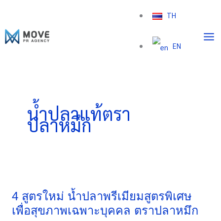
Skip
TH
to
content
EN
น้ำปลาแท้ตรา
ปลาหมึก
4
สูตร
ใหม่
4 สูตรใหม่ น้ำปลาพรีเมียมสูตรพิเศษ
น้ำปลา
เพื่อสุขภาพเฉพาะบุคคล ตราปลาหมึก
พรีเมียม