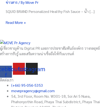
ข่าวสาร
/ By
Move Pr
สูตร
พิเศษ
SQUID BRAND Personalized Healthy Fish Sauce – น้ำ […]
เพื่อ
สุขภาพ
Read More »
เฉพาะ
บุคคล
ตรา
ปลาหมึก
ผู้เชี่ยวชาญด้าน Digital PR และการประชาสัมพันธ์องค์กร วางกลยุทธ์
สร้างการรับรู้ และเสริมความน่าเชื่อถือให้กับแบรนด์
cebook-
Youtube
Instagram
f
ติดต่อเรา
(+66) 95-056-5353
movepragency@gmail.com
54, 3rd Floor, Room No. W301-18, Soi Ari 5 Nuea,
Phahonyothin Road, Phaya Thai Subdistrict, Phaya Thai