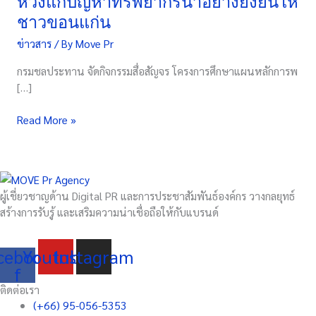
หวังแก้ปัญหาทรัพยากรน้ำอย่างยั่งยืนให้
หวัง
ชาวขอนแก่น
แก้
ข่าวสาร
/ By
Move Pr
ปัญหา
ทรัพยากร
กรมชลประทาน จัดกิจกรรมสื่อสัญจร โครงการศึกษาแผนหลักการพ
น้ำ
[…]
อย่าง
ยั่งยืน
Read More »
ให้
ชาว
ขอนแก่น
ผู้เชี่ยวชาญด้าน Digital PR และการประชาสัมพันธ์องค์กร วางกลยุทธ์
สร้างการรับรู้ และเสริมความน่าเชื่อถือให้กับแบรนด์
cebook-
Youtube
Instagram
f
ติดต่อเรา
(+66) 95-056-5353