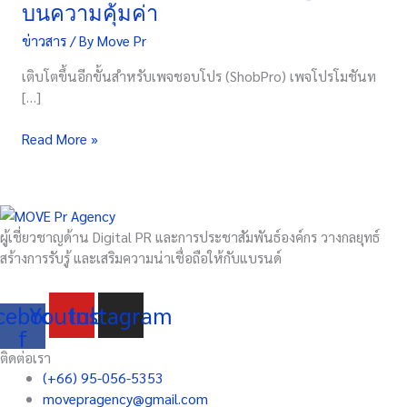
บนความคุ้มค่า
โปร”
ฉลอง
ข่าวสาร
/ By
Move Pr
ความ
เติบโตขึ้นอีกขั้นสำหรับเพจชอบโปร (ShobPro) เพจโปรโมชันท
เติบโต
[…]
ใน
ธุรกิจ
Read More »
โซ
เชีย
ล
คอม
เมิร์ซ
ผู้เชี่ยวชาญด้าน Digital PR และการประชาสัมพันธ์องค์กร วางกลยุทธ์
เปลี่ยน
สร้างการรับรู้ และเสริมความน่าเชื่อถือให้กับแบรนด์
Logo
ใหม่
พร้อม
cebook-
Youtube
Instagram
ชู
f
จุดยืน
ติดต่อเรา
บน
(+66) 95-056-5353
ความ
movepragency@gmail.com