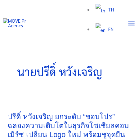
Skip
TH
to
content
EN
นายปรีดิ์ หวังเจริญ
ปรีดิ์
หวัง
เจริญ
ปรีดิ์ หวังเจริญ ยกระดับ “ชอบโปร”
ยก
ฉลองความเติบโตในธุรกิจโซเชียลคอม
ระดับ
เมิร์ซ เปลี่ยน Logo ใหม่ พร้อมชูจุดยืน
“ชอบ