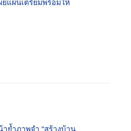
เผยแผนเตรียมพร้อมให้
น้าย้ำภาพจำ “สร้างบ้าน