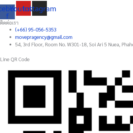
สุขภาพ
cebook-
Youtube
Instagram
ดี
f
ต้อง
ติดต่อเรา
แลน
(+66) 95-056-5353
ดี้
movepragency@gmail.com
โฮม”
54, 3rd Floor, Room No. W301-18, Soi Ari 5 Nuea, Phah
สร้าง
Differentiation
Line QR Code
จาก
บริษัท
รับ
สร้าง
บ้าน
เจ้า
อื่น
ด้วย
นวัตกรรม
ด้าน