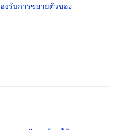
 รองรับการขยายตัวของ