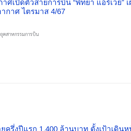
ะกาศเปิดตัวสายการบิน “พัทยา แอร์เวย์” 
งอากาศ ไตรมาส 4/67
้านอุตสาหกรรมการบิน
ครึ่งปีแรก 1,400 ล้านบาท ตั้งเป้าเดินห