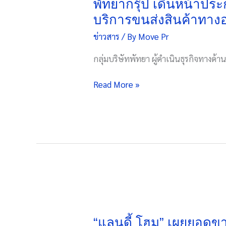
เดิน
พัทยากรุ๊ป เดินหน้าปร
อุตสาหกรรม
หน้า
บริการขนส่งสินค้าทา
สุขภาพ
ประกาศ
และ
ข่าวสาร
/ By
Move Pr
เปิด
ความ
ตัว
กลุ่มบริษัทพัทยา ผู้ดำเนินธุรกิจทางด
งาม
สาย
การ
Read More »
บิน
“พัทยา
แอร์
เวย์”
เผย
แผน
เตรียม
พร้อม
ให้
“แลน
บริการ
ดี้
ขนส่ง
โฮม”
“แลนดี้ โฮม” เผยยอดขาย