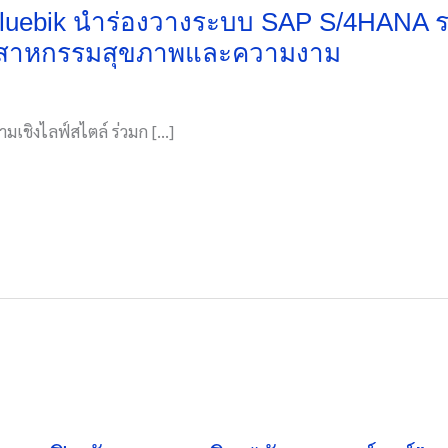
 Bluebik นำร่องวางระบบ SAP S/4HANA
1 อุตสาหกรรมสุขภาพและความงาม
มเชิงไลฟ์สไตล์ ร่วมก […]