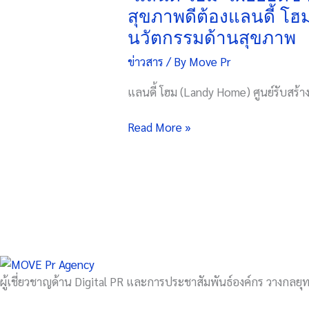
สินค้า
เผย
สุขภาพดีต้องแลนดี้ โฮม”
ทาง
ยอด
นวัตกรรมด้านสุขภาพ
อากาศ
ขาย
ไตรมาส
ข่าวสาร
/ By
Move Pr
ครึ่ง
4/67
ปี
แลนดี้ โฮม (Landy Home) ศูนย์รับสร้า
แรก
1,400
Read More »
ล้าน
บาท
ตั้ง
เป้า
เดิน
หน้า
ย้ำ
ภาพ
จำ
ผู้เชี่ยวชาญด้าน Digital PR และการประชาสัมพันธ์องค์กร วางกลยุทธ
“สร้าง
บ้าน