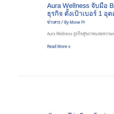
จับ
Aura Wellness จับมือ
มือ
ธุรกิจ ตั้งเป้าเบอร์ 
Bluebik
ข่าวสาร
/ By
Move Pr
นำร่อง
วาง
Aura Wellness ธุรกิจสุขภาพและความงา
ระบบ
SAP
Read More »
S/4HANA
รองรับ
การ
ขยาย
ตัว
ของ
ธุรกิจ
ตั้ง
เป้า
พัทยา
เบอร์
กรุ๊ป
1