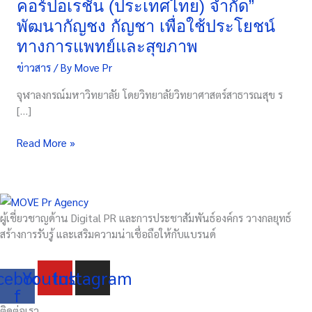
คอร์ปอเรชั่น (ประเทศไทย) จำกัด”
ร่วม
พัฒนากัญชง กัญชา เพื่อใช้ประโยชน์
มือ
กับ
ทางการแพทย์และสุขภาพ
“บริษัท
ข่าวสาร
/ By
Move Pr
ซิดนีย์
คอร์ปอเรชั่น
จุฬาลงกรณ์มหาวิทยาลัย โดยวิทยาลัยวิทยาศาสตร์สาธารณสุข ร
(ประเทศไทย)
[…]
จำกัด”
พัฒนา
Read More »
กัญ
ชง
กัญชา
เพื่อ
ผู้เชี่ยวชาญด้าน Digital PR และการประชาสัมพันธ์องค์กร วางกลยุทธ์
ใช้
สร้างการรับรู้ และเสริมความน่าเชื่อถือให้กับแบรนด์
ประโยชน์
ทางการ
แพทย์
cebook-
Youtube
Instagram
และ
f
สุขภาพ
ติดต่อเรา