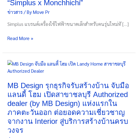
“Simplus x Monchhichi”
ร่วม
ข่าวสาร
/ By
Move Pr
กับ
PP
Simplus แบรนด์เครื่องใช้ไฟฟ้าขนาดเล็กสำหรับคนรุ่นใหม่ทั […]
Krit
พร้อม
Read More »
เปิด
ตัว
คอล
เลก
MB
ชัน
Design
สุด
รุก
น่า
ธุรกิจ
MB Design รุกธุรกิจรับสร้างบ้าน จับมือ
รัก
รับ
แลนดี้ โฮม เปิดสาขาชลบุรี Authorized
“Simplus
สร้าง
dealer (by MB Design) แห่งแรกใน
x
บ้าน
Monchhichi”
ภาคตะวันออก ต่อยอดความเชี่ยวชาญ
จับ
มือ
จากงาน Interior สู่บริการสร้างบ้านครบ
แลน
วงจร
ดี้