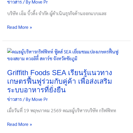
ข่าวสาร
/ By
Move Pr
โฮม
เปิด
บริษัท เอ็ม บิ้วดิ้ง จำกัด ผู้ดำเนินธุรกิจด้านออกแบบและ
สาขา
ชลบุรี
Read More »
Authorized
dealer
(by
MB
Griffith
Design)
Foods
แห่ง
SEA
แรก
เรียน
Griffith Foods SEA เรียนรู้แนวทาง
ใน
รู้
เกษตรฟื้นฟูร่วมกับคู่ค้า เพื่อส่งเสริม
ภาค
แนวทาง
ระบบอาหารที่ยั่งยืน
ตะวัน
เกษตร
ออก
ข่าวสาร
/ By
Move Pr
ฟื้นฟู
ต่อย
ร่วม
เมื่อวันที่ 19 พฤษภาคม 2569 คณะผู้บริหารบริษัท กริฟฟิทท
อด
กับ
ความ
คู่
Read More »
เชี่ยวชาญ
ค้า
จาก