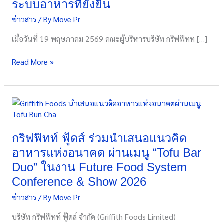
ระบบอาหารที่ยั่งยืน
เกษตร
ข่าวสาร
/ By
Move Pr
ฟื้นฟู
ร่วม
เมื่อวันที่ 19 พฤษภาคม 2569 คณะผู้บริหารบริษัท กริฟฟิทท […]
กับ
คู่
Read More »
ค้า
เพื่อ
ส่ง
เสริม
กริฟฟิทท์
ระบบ
ฟู้ดส์
อาหาร
ร่วม
ที่
นำ
กริฟฟิทท์ ฟู้ดส์ ร่วมนำเสนอแนวคิด
ยั่งยืน
เสนอ
อาหารแห่งอนาคต ผ่านเมนู “Tofu Bar
แนวคิด
Duo” ในงาน Future Food System
อาหาร
Conference & Show 2026
แห่ง
อนาคต
ข่าวสาร
/ By
Move Pr
ผ่าน
บริษัท กริฟฟิทท์ ฟู้ดส์ จำกัด (Griffith Foods Limited)
เมนู